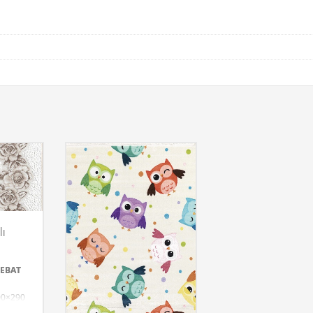
lı
EBAT
00×290