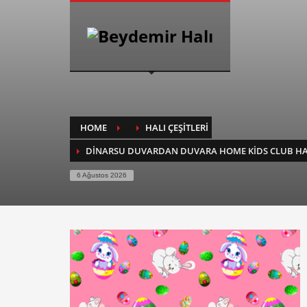
HOW TO SHOP
1
2
Login or create new account.
Re
If you still have problems, please let us know, by sendin
HOME
HALI ÇEŞİTLERİ
DINARSU DUVARDAN DUVARA HOME KIDS CLUB HA
6 Ağustos 2026