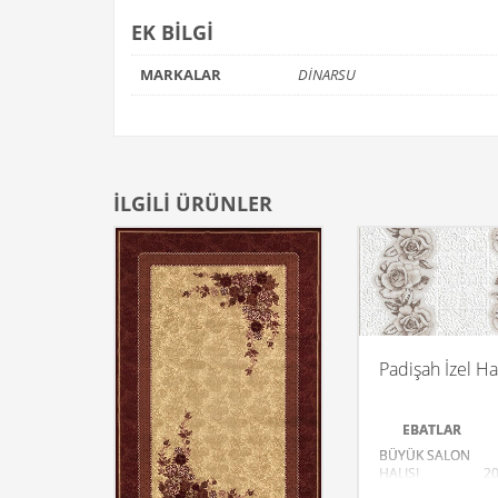
EK BILGI
MARKALAR
DİNARSU
İLGILI ÜRÜNLER
Padişah İzel Ha
EBATLAR
BÜYÜK SALON
HALISI
2