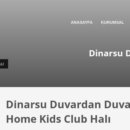
3
view your order.
Payment &
FREE
shipme
ANASAYFA
KURUMSAL
g an email to support@website.com . Thank you!
Dinarsu 
LI
Dinarsu Duvardan Duva
Home Kids Club Halı