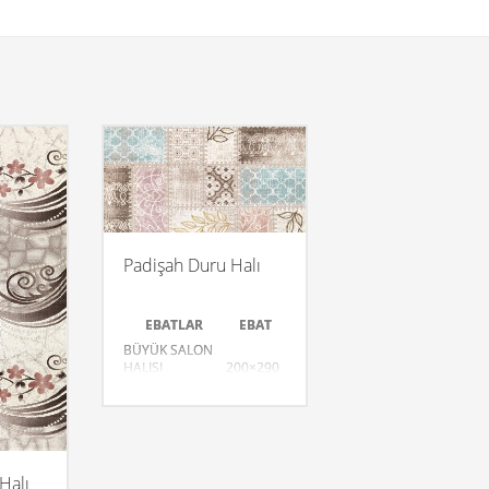
Padişah Duru Halı
EBATLAR
EBAT
BÜYÜK SALON
HALISI
200×290
SALON HALISI
170×250
SALON HALISI
150×233
3m.K.YOLLUK
080×300
Halı
DİVAN
080×150