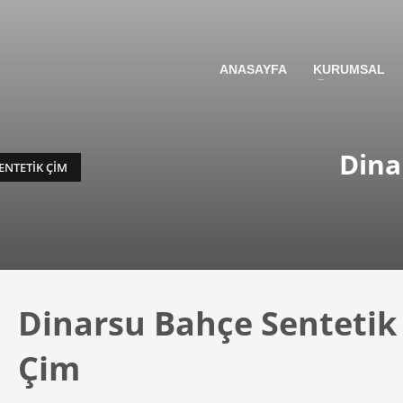
3
view your order.
Payment &
FREE
shipme
ANASAYFA
KURUMSAL
g an email to support@website.com . Thank you!
Dina
ENTETIK ÇIM
Dinarsu Bahçe Sentetik
Çim