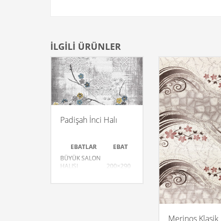
İLGILI ÜRÜNLER
Padişah İnci Halı
EBATLAR
EBAT
BÜYÜK SALON
HALISI
200×290
SALON HALISI
170×250
SALON HALISI
150×233
3m.K.YOLLUK
080×300
Merinos Klasik 
DİVAN
080×150