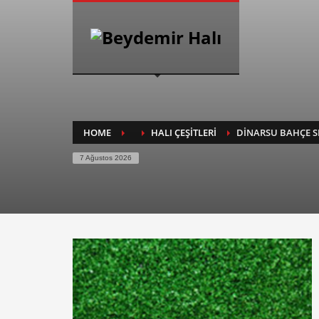
HOW TO SHOP
1
2
Login or create new account.
Re
If you still have problems, please let us know, by sendin
HOME
HALI ÇEŞİTLERİ
DINARSU BAHÇE S
7 Ağustos 2026