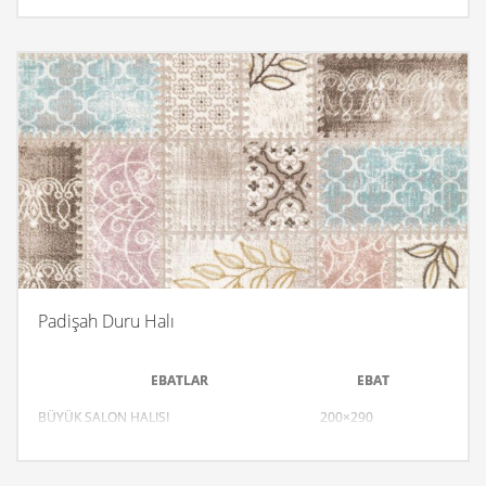
SALON HALISI
150×233
3m.K.YOLLUK
080×300
DİVAN
080×150
K.TABAN
250×350
B.TABAN
300×400
Padişah Duru Halı
EBATLAR
EBAT
BÜYÜK SALON HALISI
200×290
SALON HALISI
170×250
SALON HALISI
150×233