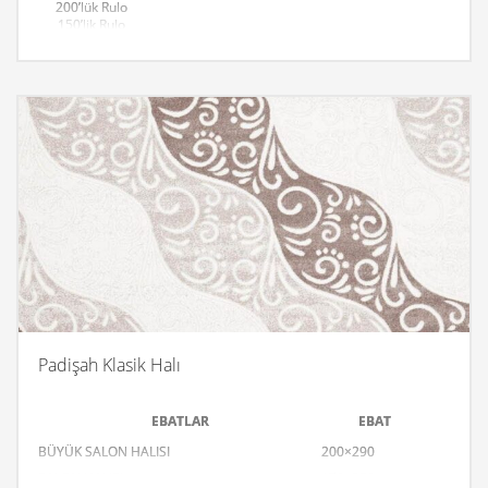
200’lük Rulo
150’lik Rulo
120’lik Rulo
100’lük Rulo
80’lik Rulo
Padişah Klasik Halı
EBATLAR
EBAT
BÜYÜK SALON HALISI
200×290
SALON HALISI
170×250